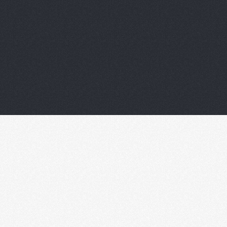
qui permet de légitimer nos actions tout en
améliorant vos performances.
Une approche basée sur la négociation avec un
seul fil rouge : La préservation de votre relation
client.