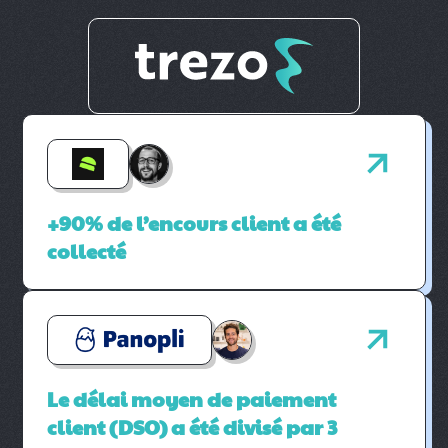
+90% de l’encours client a été
collecté
Le délai moyen de paiement
client (DSO) a été divisé par 3