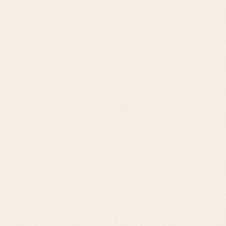
personnalisée et rapide peut souvent suffire à
obtenir le paiement.
Coûts réduits :
Les frais liés à une procédure
judiciaire sont souvent élevés.
Le fait que ces relances soient effectuées par
un Tiers de confiance comme Trezo va en plus
crédibiliser nos actions et améliorer leurs
performances.
Quelles sont les étapes du recouvrement
amiable ?
Le recouvrement amiable d'une facture se fait
généralement en plusieurs étapes :
Relance par email ou SMS :
Un premier
contact rapide et personnalisé pour rappeler le
numéro de la facture, le montant dû et la date