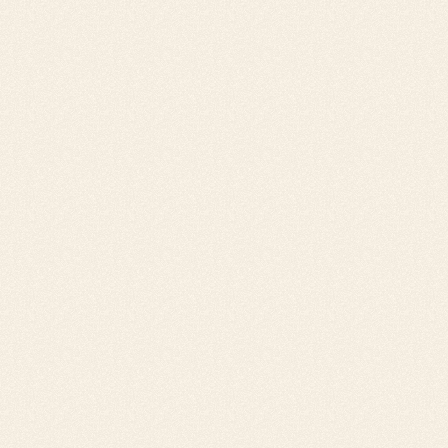
Enfin, sans avancée notable du paiement de
votre facture, vous pouvez faire une relance
sous la forme d'une
lettre de mise en
demeure
de payer qui sera la dernière chance
de recouvrement amiable avant de lancer la
procédure de recouvrement judiciaire.
Le plus important est de personnaliser vos
relances en fonction de critères propres à
votre débiteur : historique commerciale,
situation de l’entreprise, secteur, interlocuteur
direct..
Le délai moyen entre la date d'une facture
arrivée à échéance et le
lancement d'une
procédure de recouvrement est donc
d'environ 2 à 3 mois
.