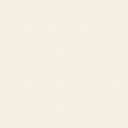
d'échéance. Il suffit simplement de rappeler à
votre client de bien vouloir procéder au
paiement de la facture.
Appel téléphonique :
Un échange direct
permet d'obtenir des explications sur le retard
de paiement et de proposer des solutions pour
s'assurer de se faire payer.
Lettre de relance :
Envoyer une lettre de
relance formelle par courrier postal aura plus
de poids pour s'assurer le paiement de la
facture.
Lettre recommandée avec accusé de
réception :
Cette ultime relance peut avoir un
effet par peur des suites juridiques.
L’ordre de ces actions va évidemment varier en
fonction de la séquence de relance que nous
aurons construite sur mesure pour chaque