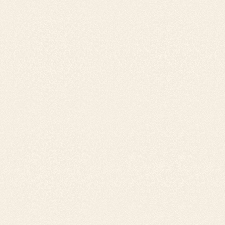
Fournissez-vous des modèles de lettre de
relance pour facture impayée ?
Non, nous ne fournissons pas de
modèles de
lettre de relance de facture impayée
. Notre
solution va bien au-delà d'une simple relance
standardisée. Nous personnalisons chaque
relance de facture
en ajustant le canal de
communication, la fréquence, et le ton en
fonction des spécificités de chaque client.
Cette approche sur mesure permet de
relancer une facture de manière plus
efficace
, tout en préservant la relation
commerciale entre vous et vos clients.