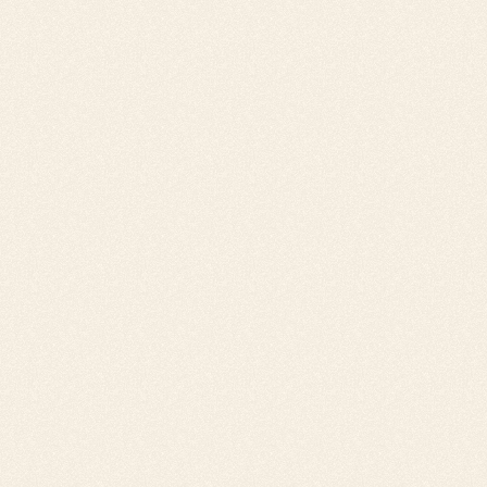
peut se faire par email avec la facture en pièce
jointe.
Sans réponse du client ou sans paiement de la
facture, dans les
15 jours après ce rappel
,
alors une lettre de relance pour facture
impayée peut être envoyée. Il est conseillé d'y
joindre une copie de la facture. Sans paiement
de la part de votre débiteur, vous pouvez
tenter une autre approche en
passant un
appel
auprès du débiteur afin d'en savoir plus
sur les difficultés qu'il rencontre pour le
paiement de votre facture. Cet échange
permettra peut être, selon le montant de la
facture, de
mettre en place un échéancier
pouvant apporter une satisfaction à tous les
acteurs du dossier.