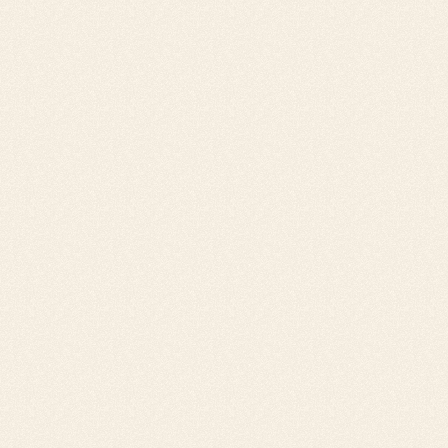
Le délai de prescription d'une facture
professionnelle est de 5 ans. Cela signifie que
le vendeur ou le prestataire de services a 5 ans
pour engager une action en justice contre son
client, qu'il soit commerçant ou professionnel,
en cas de non-paiement de la facture.
Le délai pour une relance amiable
Dans le cas d'un
non-paiement d'une
facture
, il n'y a pas de texte de loi concernant
la relance amiable. Il est de coutume de faire
une première relance pour facture impayée
après le dépassement de la date d'échéance
de la facture. Cette relance client prend plus
souvent la forme d'un rappel à payer la facture
sans forcément parler de suite judiciaire. Elle