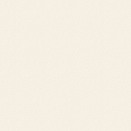
débiteur.
Quand envisager une procédure juridique ?
Si les démarches amiables n'aboutissent pas, il
peut être nécessaire d'envisager une action en
justice. Cependant, il est conseillé de bien
peser le pour et le contre, car cette procédure
est souvent longue et coûteuse. Chez Trezo,
nous vous aidons à estimer les chances
d'aboutir au paiement et donc l'intérêt de
passer par cette solution pour
recouvrer les
factures impayées
.
💡
Le saviez-vous
: chez Trezo, nous vous
accompagnons sur la phase de recouvrement
juridique, grâce à notre
service de
recouvrement des factures impayées
. Nous