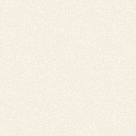
Quand engager un recouvrement
juridique pour un retard de paiement ?
Engager une procédure de recouvrement
juridique est une décision qui ne doit pas être
prise à la légère, car elle peut s'avérer longue
et coûteuse. Il est donc recommandé de
privilégier au maximum les méthodes de
recouvrement amiable avant d'envisager une
action en justice pour réclamer le paiement
d'une facture impayée.
Pourquoi privilégier le recouvrement
amiable ?
Maintien d'une relation commerciale :
Les
procédures judiciaires peuvent fragiliser, voire
rompre, une relation commerciale.
Rapidité et efficacité :
Une relance