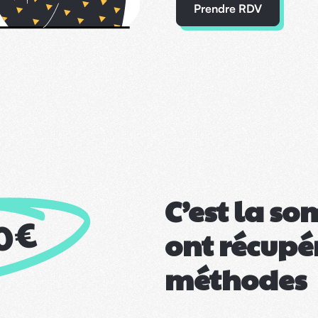
Prendre RDV
C’est la s
€
0
ont récupé
méthodes