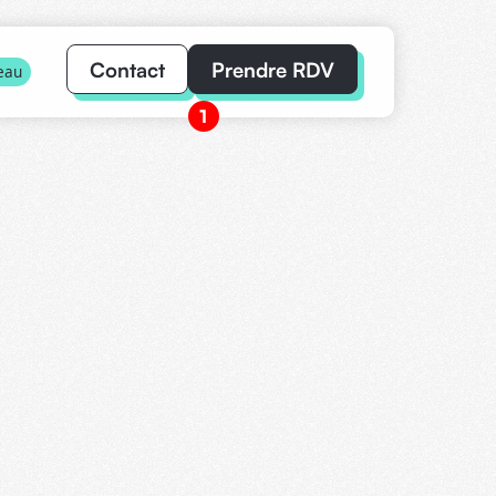
Contact
Prendre RDV
eau
1